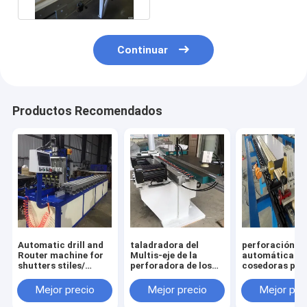
Continuar
Productos Recomendados
Automatic drill and
taladradora del
perforación
Router machine for
Multis-eje de la
automática y
shutters stiles/
perforadora de los
cosedoras par
plantation shutters
montantes de las
lumbreras de l
machines
máquinas de los
obturadores de
Mejor precio
Mejor precio
Mejor pre
obturadores de la
plantación
plantación para los