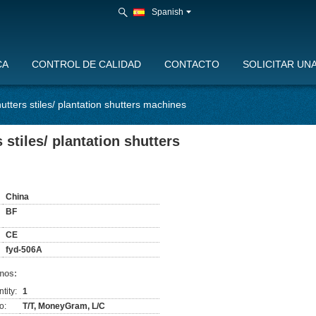
Spanish
CA
CONTROL DE CALIDAD
CONTACTO
SOLICITAR UN
utters stiles/ plantation shutters machines
stiles/ plantation shutters
:
China
BF
CE
fyd-506A
nos:
tity:
1
o:
T/T, MoneyGram, L/C