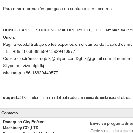
Para más información, póngase en contacto con nosotros.
DONGGUAN CITY BOFENG MACHINERY CO., LTD. También se incluyó
Unión.
Página web:
El trabajo de los expertos en el campo de la salud es mu
TEL: +86-18038388559 13929440577
Correo electrónico: dgbfkj@aliyun.com
Dgbfkj@gmail.com El nombre 
Skype: en vivo: dgbfkj
whatsapp: +86-13929440577
,
,
etiqueta:
Obturador
máquina del obturador
máquina de junta para el obtura
Contacto
Dongguan City Bofeng
Envíe su pregunta dire
Machinery CO.,LTD