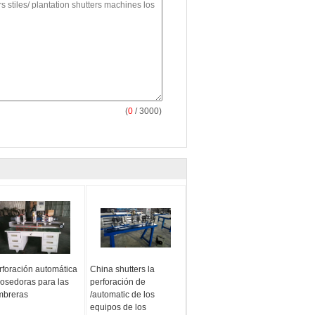
(
0
/ 3000)
rforación automática
China shutters la
cosedoras para las
perforación de
mbreras
/automatic de los
equipos de los