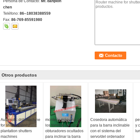
Persona de Contacto:
Mr. danpion
chen
Teléfono:
86--18038388559
Fax:
86-769-85591980
Otros productos
Automatic drill machine
monte la máquina de
Cosedora automática
pe
for shutters stiles/
los tornillos para los
para la barra inclinable
y 
plantation shutters
obturadores ocultados
con el sistema del
lu
machines
para inclinar la barra
servo/del ordenador