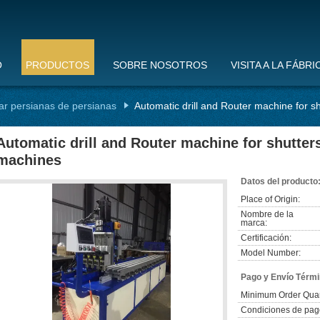
O
PRODUCTOS
SOBRE NOSOTROS
VISITA A LA FÁBRI
ar persianas de persianas
Automatic drill and Router machine for sh
Automatic drill and Router machine for shutters 
machines
Datos del producto
Place of Origin:
Nombre de la
marca:
Certificación:
Model Number:
Pago y Envío Térmi
Minimum Order Quan
Condiciones de pag