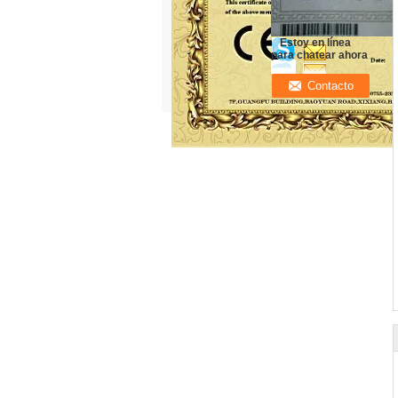
Estoy en línea
para chatear ahora