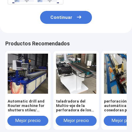
Continuar
Productos Recomendados
Automatic drill and
taladradora del
perforación
Router machine for
Multis-eje de la
automática y
shutters stiles/
perforadora de los
cosedoras par
plantation shutters
montantes de las
lumbreras de l
machines
máquinas de los
obturadores de
Mejor precio
Mejor precio
Mejor pre
obturadores de la
plantación
plantación para los