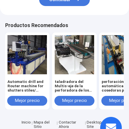
Productos Recomendados
Automatic drill and
taladradora del
perforación
Router machine for
Multis-eje de la
automática y
shutters stiles/
perforadora de los
cosedoras par
plantation shutters
montantes de las
lumbreras de l
machines
máquinas de los
obturadores de
Mejor precio
Mejor precio
Mejor pre
obturadores de la
plantación
plantación para los
productos de
madera del pvc
Inicio
Mapa del
Contactar
Desktop
Sitio
Ahora
Site