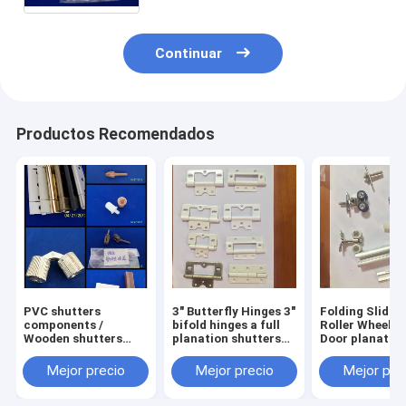
obturadores de la plantación
Continuar
Productos Recomendados
PVC shutters
3" Butterfly Hinges 3"
Folding Slidin
components /
bifold hinges a full
Roller Wheel 
Wooden shutters
planation shutters
Door planatio
hardwares
components
shutters
accessories
components
Mejor precio
Mejor precio
Mejor pre
hardwares
accessories
hardwares