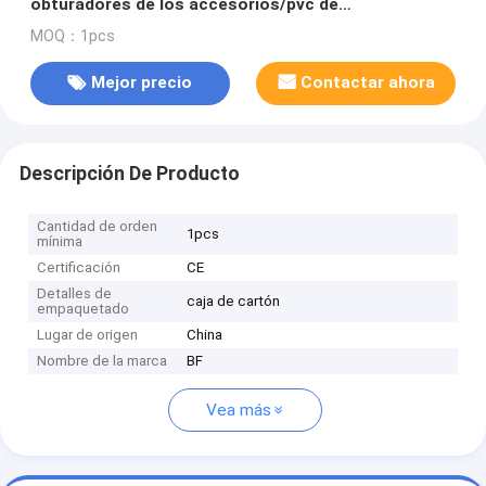
obturadores de los accesorios/pvc de
/shutters/componentes de los obturadores de la
MOQ：1pcs
plantación
Mejor precio
Contactar ahora
Descripción De Producto
Cantidad de orden
1pcs
mínima
Certificación
CE
Detalles de
caja de cartón
empaquetado
Lugar de origen
China
Nombre de la marca
BF
Vea más