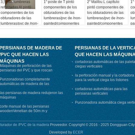
3,5" las lumbreras
1" poste de T pintó
2" Malibu L capítulo
1" 
reforzadas Al pintó
componentes de los
pintó componentes de
co
componentes de los
obturadores de las
los obturadores de las
ob
obturadores de las
lumbreras/pvc de /non-
lumbreras/pvc de /non-
lu
lumbreras/pvc de /non-
painted/componentes
painted/componentes
pa
painted/componentes
de los obturadores de
de los obturadores de
de
de los obturadores de
la plantación
la plantación
la
la plantación
PERSIANAS DE MADERA DE
PERSIANAS DE LA VERTIC
/PVC QUE HACEN LAS
QUE HACEN LAS MÁQUIN
MÁQUINAS
cortadoras automáticas de las palet
Máquinas de perforación de las
ciegas verticales
persianas del PVC y que roscan
completamente automáticas de madera
la perforación manual y la cortadora
Punzonadoras completamente
para la vertical ciega los listones
automáticas de madera de las
persianas del PVC
cortadoras automáticas para las
las persianas de madera redujeron las
persianas verticales
máquinas
Punzonadora automática ciega verti
corte manual de las persianas
woodenVenetian de 50m m y
punzonadora para el carril principal y
el carril de la parte inferior
turador de /PVC de la madera
Proveedor. Copyright © 2016 - 2025 Dongguan City 
Developed by
ECER