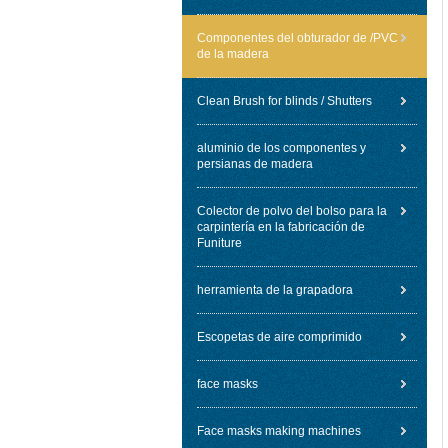
Componentes del obturador de /PVC
de la madera
Clean Brush for blinds / Shutters
aluminio de los componentes y
persianas de madera
Colector de polvo del bolso para la
carpintería en la fabricación de
Funiture
herramienta de la grapadora
Escopetas de aire comprimido
face masks
Face masks making machines