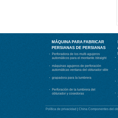
MÁQUINA PARA FABRICAR
PERSIANAS DE PERSIANAS
Perforadora de los multi-agujeros
automáticos para el montante /straight
del obturador
máquinas agujeros de perforación
automáticas ventana del obturador stile
(dispositivo de posición del servo)
grapadora para la lumbrera
Perforación de la lumbrera del
obturador y cosedoras
Política de privacidad
|
China Componentes del ob