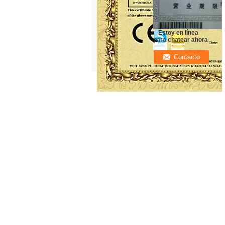
Estoy en línea
para chatear ahora