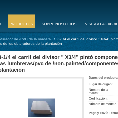
O
PRODUCTOS
SOBRE NOSOTROS
VISITA A LA FÁBRI
turador de /PVC de la madera
3-1/4 el carril del divisor " X3/4” p
 de los obturadores de la plantación
3-1/4 el carril del divisor " X3/4” pintó compon
las lumbreras/pvc de /non-painted/componentes
plantación
Datos del producto
Lugar de origen:
Nombre de la
marca:
Certificación:
Número de modelo:
Pago y Envío Térmi