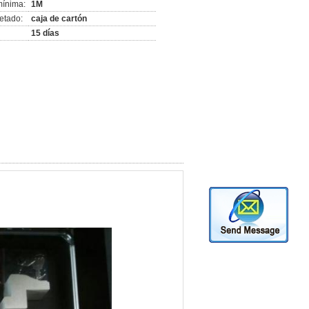
mínima:
1M
etado:
caja de cartón
15 días