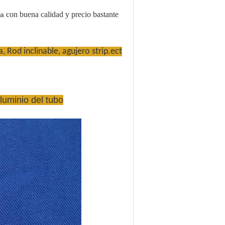
con buena calidad y precio bastante
ra
, Rod inclinable, agujero strip.ect
aluminio del tubo