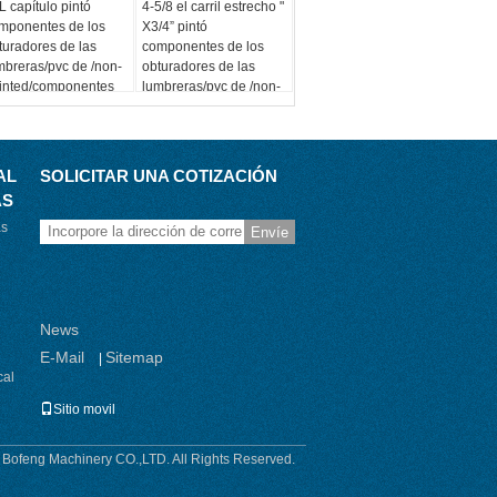
L capítulo pintó
4-5/8 el carril estrecho "
mponentes de los
X3/4” pintó
turadores de las
componentes de los
mbreras/pvc de /non-
obturadores de las
inted/componentes
lumbreras/pvc de /non-
 los obturadores de
painted/componentes
 plantación
de los obturadores de
la plantación
AL
SOLICITAR UNA COTIZACIÓN
AS
as
Envíe
News
E-Mail
Sitemap
|
cal
Sitio movil
Bofeng Machinery CO.,LTD. All Rights Reserved.