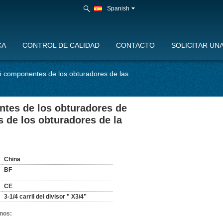
Spanish
CA
CONTROL DE CALIDAD
CONTACTO
SOLICITAR UN
intó componentes de los obturadores de las
entes de los obturadores de
 de los obturadores de la
:
China
BF
CE
3-1/4 carril del divisor " X3/4”
nos: