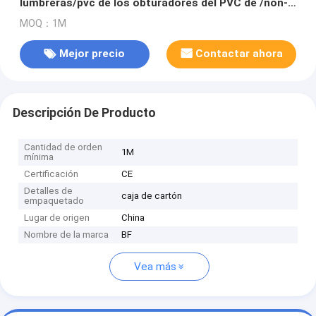
lumbreras/pvc de los obturadores del PVC de /non-
painted/componentes de los obturadores de la
MOQ：1M
plantación
Mejor precio
Contactar ahora
Descripción De Producto
Cantidad de orden
1M
mínima
Certificación
CE
Detalles de
caja de cartón
empaquetado
Lugar de origen
China
Nombre de la marca
BF
Vea más