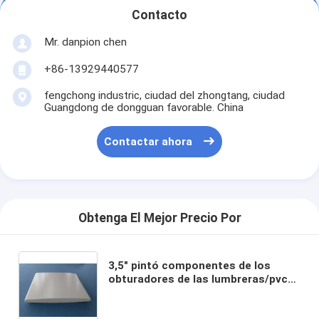
Contacto
Mr. danpion chen
+86-13929440577
fengchong industric, ciudad del zhongtang, ciudad
Guangdong de dongguan favorable. China
Contactar ahora
Obtenga El Mejor Precio Por
3,5" pintó componentes de los
obturadores de las lumbreras/pvc
de los obturadores del PVC de /non-
painted/componentes de los