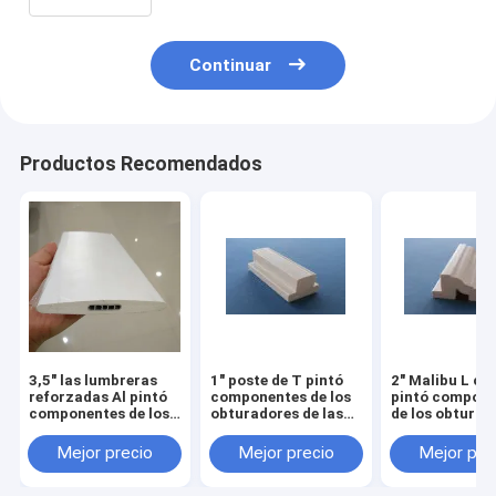
obturadores de la plantación
Continuar
Productos Recomendados
3,5" las lumbreras
1" poste de T pintó
2" Malibu L ca
reforzadas Al pintó
componentes de los
pintó compon
componentes de los
obturadores de las
de los obturad
obturadores de las
lumbreras/pvc de
de las lumbrer
lumbreras/pvc de
/non-
de /non-
Mejor precio
Mejor precio
Mejor pre
/non-
painted/componentes
painted/comp
painted/componentes
de los obturadores
de los obturad