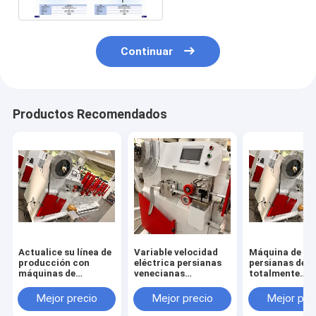
Continuar
Productos Recomendados
Actualice su línea de
Variable velocidad
Máquina de co
producción con
eléctrica persianas
persianas de V
máquinas de
venecianas
totalmente
fabricación de
máquinas de
automática de
persianas
fabricación con
kW ajustable 
Mejor precio
Mejor precio
Mejor pre
venecianas de
control PLC
sistema de con
aluminio de 50 mm
PLC