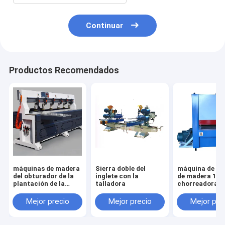
Continuar
Productos Recomendados
máquinas de madera
Sierra doble del
máquina de tr
del obturador de la
inglete con la
de madera 1,3 
plantación de la
talladora
chorreadora 
máquina de la
de la correa
cabeza de taladro de
Mejor precio
Mejor precio
Mejor pre
la perforación de la
bisagra dos de la
mortaja de la