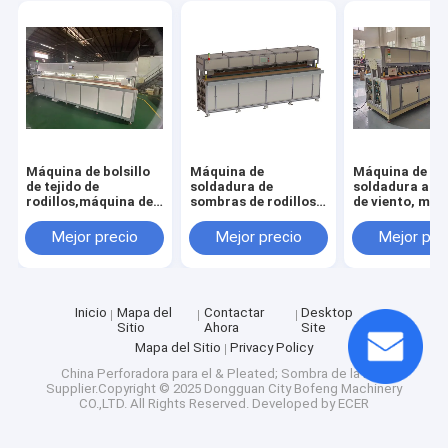
Máquina de bolsillo
Máquina de
Máquina de
de tejido de
soldadura de
soldadura a p
rodillos,máquina de
sombras de rodillos,
de viento, máq
soldadura a prueba
máquina de sellado
de soldadura d
de viento,máquina de
de sombras al aire
cremallera de
Mejor precio
Mejor precio
Mejor pre
soldadura de
libre, máquina de
pantalla, máqu
cremallera de
soldadura a prueba
sellado de so
pantalla,máquina de
de viento, máquina
al aire libre
sellado de sombras
de soldadura de
para exteriores
cremallera de
Inicio
Mapa del
Contactar
Desktop
pantalla
Sitio
Ahora
Site
Mapa del Sitio
Privacy Policy
China Perforadora para el & Pleated; Sombra de la miel
Supplier.Copyright © 2025 Dongguan City Bofeng Machinery
CO.,LTD. All Rights Reserved. Developed by
ECER